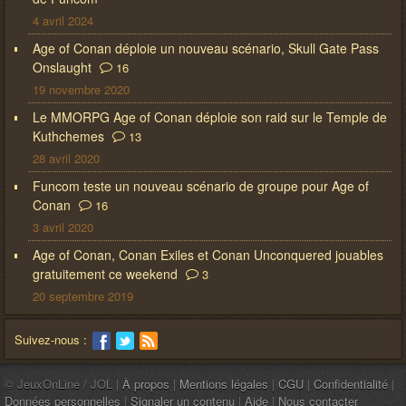
4 avril 2024
Age of Conan déploie un nouveau scénario, Skull Gate Pass
Onslaught
16
19 novembre 2020
Le MMORPG Age of Conan déploie son raid sur le Temple de
Kuthchemes
13
28 avril 2020
Funcom teste un nouveau scénario de groupe pour Age of
Conan
16
3 avril 2020
Age of Conan, Conan Exiles et Conan Unconquered jouables
gratuitement ce weekend
3
20 septembre 2019
Suivez-nous :
© JeuxOnLine / JOL |
À propos
|
Mentions légales
|
CGU
|
Confidentialité
|
Données personnelles
|
Signaler un contenu
|
Aide
|
Nous contacter