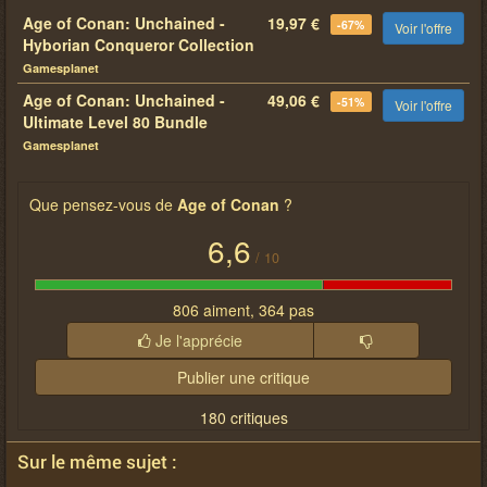
Age of Conan: Unchained -
19,97 €
-67%
Voir l'offre
Hyborian Conqueror Collection
Gamesplanet
Age of Conan: Unchained -
49,06 €
-51%
Voir l'offre
Ultimate Level 80 Bundle
Gamesplanet
Que pensez-vous de
Age of Conan
?
6,6
/
10
806 aiment, 364 pas
Je l'apprécie
Publier une critique
180 critiques
Sur le même sujet :